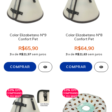
Colar Elizabetano N°9
Colar Elizabetano N°8
Confort Pet
Confort Pet
R$65,90
R$64,90
3
x de
R$21,97
sem juros
3
x de
R$21,63
sem juros
10% OFF
10% OFF
COMPRANDO
COMPRANDO
1 OU MAIS
1 OU MAIS