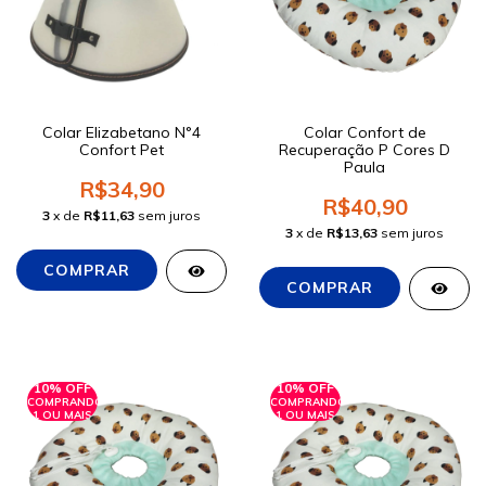
Colar Elizabetano N°4
Colar Confort de
Confort Pet
Recuperação P Cores D
Paula
R$34,90
R$40,90
3
x de
R$11,63
sem juros
3
x de
R$13,63
sem juros
10% OFF
10% OFF
COMPRANDO
COMPRANDO
1 OU MAIS
1 OU MAIS