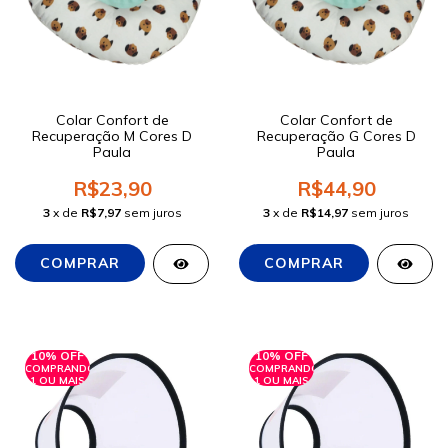
Colar Confort de
Colar Confort de
Recuperação M Cores D
Recuperação G Cores D
Paula
Paula
R$23,90
R$44,90
3
x de
R$7,97
sem juros
3
x de
R$14,97
sem juros
10% OFF
10% OFF
COMPRANDO
COMPRANDO
1 OU MAIS
1 OU MAIS