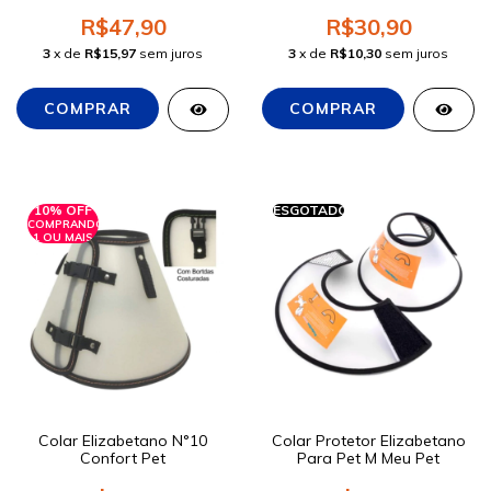
R$47,90
R$30,90
3
x de
R$15,97
sem juros
3
x de
R$10,30
sem juros
10% OFF
ESGOTADO
COMPRANDO
1 OU MAIS
Colar Elizabetano N°10
Colar Protetor Elizabetano
Confort Pet
Para Pet M Meu Pet