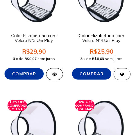
Colar Elizabetano com
Colar Elizabetano com
Velcro N°3 Uni Play
Velcro N°4 Uni Play
R$29,90
R$25,90
3
x de
R$9,97
sem juros
3
x de
R$8,63
sem juros
10% OFF
10% OFF
COMPRANDO
COMPRANDO
1 OU MAIS
1 OU MAIS