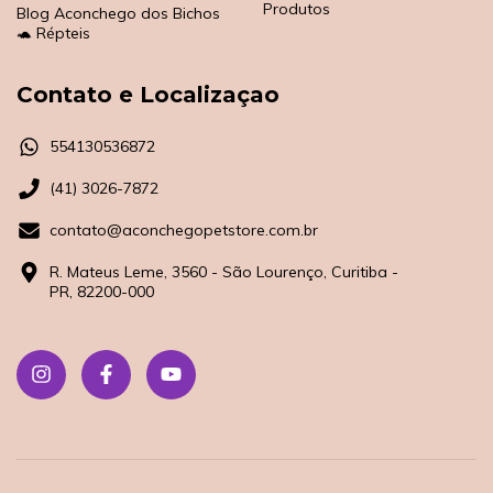
Produtos
Blog Aconchego dos Bichos
🐢 Répteis
Contato e Localizaçao
554130536872
(41) 3026-7872
contato@aconchegopetstore.com.br
R. Mateus Leme, 3560 - São Lourenço, Curitiba -
PR, 82200-000