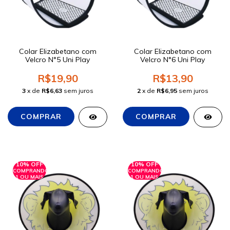
Colar Elizabetano com
Colar Elizabetano com
Velcro N°5 Uni Play
Velcro N°6 Uni Play
R$19,90
R$13,90
3
x de
R$6,63
sem juros
2
x de
R$6,95
sem juros
10% OFF
10% OFF
COMPRANDO
COMPRANDO
1 OU MAIS
1 OU MAIS