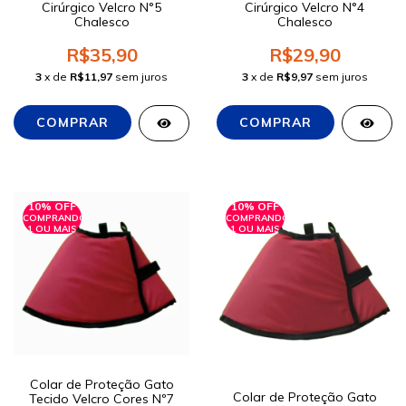
Cirúrgico Velcro N°5
Cirúrgico Velcro N°4
Chalesco
Chalesco
R$35,90
R$29,90
3
x de
R$11,97
sem juros
3
x de
R$9,97
sem juros
10% OFF
10% OFF
COMPRANDO
COMPRANDO
1 OU MAIS
1 OU MAIS
Colar de Proteção Gato
Colar de Proteção Gato
Tecido Velcro Cores Nº7