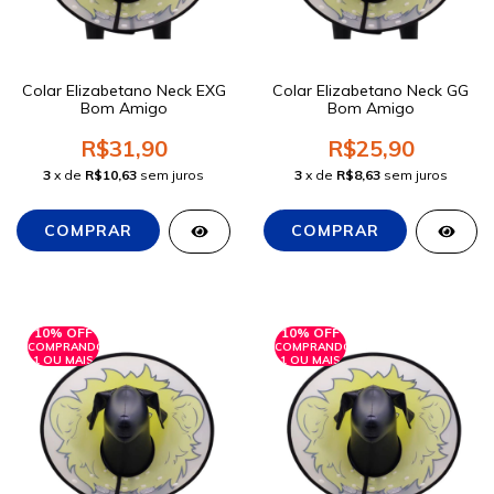
Colar Elizabetano Neck EXG
Colar Elizabetano Neck GG
Bom Amigo
Bom Amigo
R$31,90
R$25,90
3
x de
R$10,63
sem juros
3
x de
R$8,63
sem juros
10% OFF
10% OFF
COMPRANDO
COMPRANDO
1 OU MAIS
1 OU MAIS