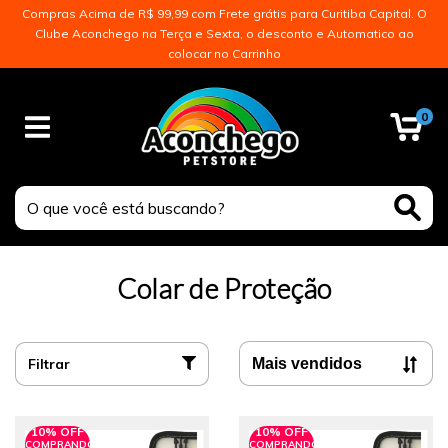
Compras Acima de R$ 99,99 com Frete grátis para Curitiba Capital. O
Clube Aconchego na Terça e Sexta, o desconto e Automatico ao
colocar no Carrinho
0
Colar de Proteção
Filtrar
10% OFF
10% OFF
COMPRANDO
COMPRANDO