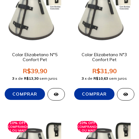
Colar Elizabetano N°5
Colar Elizabetano N°3
Confort Pet
Confort Pet
R$39,90
R$31,90
3
x de
R$13,30
sem juros
3
x de
R$10,63
sem juros
10% OFF
10% OFF
COMPRANDO
COMPRANDO
1 OU MAIS
1 OU MAIS