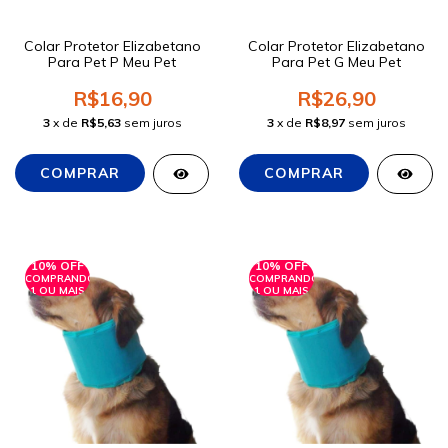
Colar Protetor Elizabetano
Colar Protetor Elizabetano
Para Pet P Meu Pet
Para Pet G Meu Pet
R$16,90
R$26,90
3
x de
R$5,63
sem juros
3
x de
R$8,97
sem juros
10% OFF
10% OFF
COMPRANDO
COMPRANDO
1 OU MAIS
1 OU MAIS