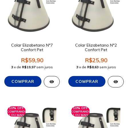
Colar Elizabetano N°7
Colar Elizabetano N°2
Confort Pet
Confort Pet
R$59,90
R$25,90
3
x de
R$19,97
sem juros
3
x de
R$8,63
sem juros
10% OFF
10% OFF
COMPRANDO
COMPRANDO
1 OU MAIS
1 OU MAIS