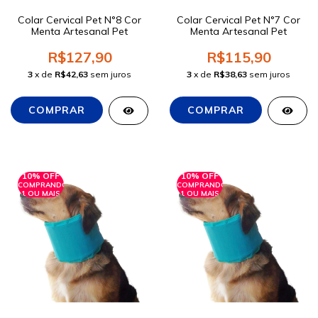
Colar Cervical Pet N°8 Cor
Colar Cervical Pet N°7 Cor
Menta Artesanal Pet
Menta Artesanal Pet
R$127,90
R$115,90
3
x de
R$42,63
sem juros
3
x de
R$38,63
sem juros
10% OFF
10% OFF
COMPRANDO
COMPRANDO
1 OU MAIS
1 OU MAIS