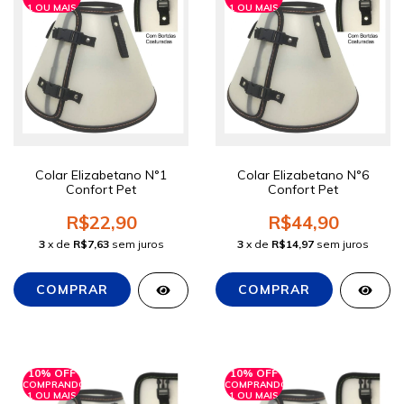
1 OU MAIS
1 OU MAIS
Colar Elizabetano N°1
Colar Elizabetano N°6
Confort Pet
Confort Pet
R$22,90
R$44,90
3
x de
R$7,63
sem juros
3
x de
R$14,97
sem juros
10% OFF
10% OFF
COMPRANDO
COMPRANDO
1 OU MAIS
1 OU MAIS