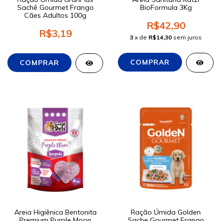
Sachê Gourmet Frango
BioFormula 3Kg
Cães Adultos 100g
R$42,90
R$3,19
3
x de
R$14,30
sem juros
Areia Higiênica Bentonita
Ração Úmida Golden
Premium Purple Moon
Sache Gourmet Frango