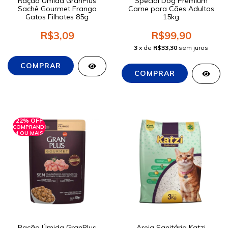
Ração Úmida GranPlus
Special Dog Premium
Sachê Gourmet Frango
Carne para Cães Adultos
Gatos Filhotes 85g
15kg
R$3,09
R$99,90
3
x de
R$33,30
sem juros
22% OFF
COMPRANDO
4 OU MAIS
Ração Úmida GranPlus
Areia Sanitária Katzi