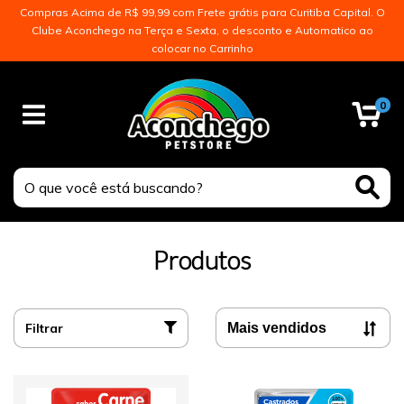
Compras Acima de R$ 99,99 com Frete grátis para Curitiba Capital. O
Clube Aconchego na Terça e Sexta, o desconto e Automatico ao
colocar no Carrinho
0
Produtos
Filtrar