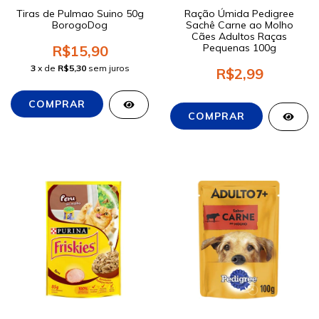
Tiras de Pulmao Suino 50g
Ração Úmida Pedigree
BorogoDog
Sachê Carne ao Molho
Cães Adultos Raças
Pequenas 100g
R$15,90
3
x de
R$5,30
sem juros
R$2,99