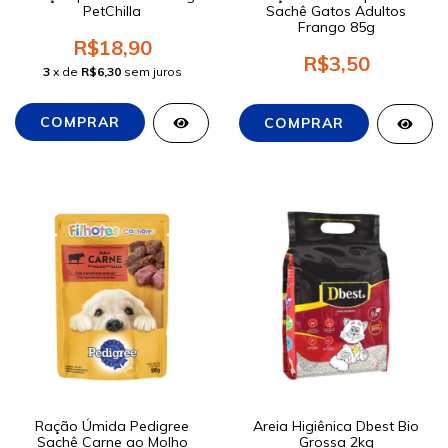
PetChilla
Sachê Gatos Adultos
Frango 85g
R$18,90
R$3,50
3
x de
R$6,30
sem juros
Ração Úmida Pedigree
Areia Higiênica Dbest Bio
Sachê Carne ao Molho
Grossa 2kg