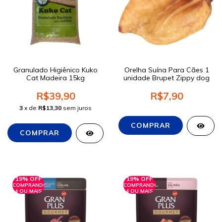
Granulado Higiênico Kuko
Orelha Suína Para Cães 1
Cat Madeira 15kg
unidade Brupet Zippy dog
R$39,90
R$7,90
3
x de
R$13,30
sem juros
19% OFF
19% OFF
COMPRANDO
COMPRANDO
4 OU MAIS
4 OU MAIS