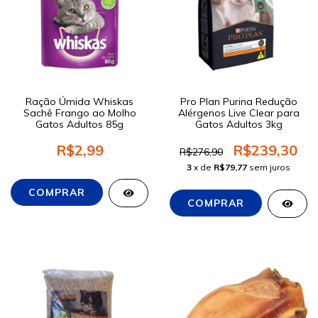
Ração Úmida Whiskas
Pro Plan Purina Redução
Sachê Frango ao Molho
Alérgenos Live Clear para
Gatos Adultos 85g
Gatos Adultos 3kg
R$2,99
R$239,30
R$276,90
3
x de
R$79,77
sem juros