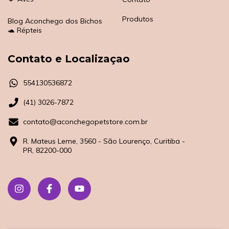
Produtos
Blog Aconchego dos Bichos
🐢 Répteis
Contato e Localizaçao
554130536872
(41) 3026-7872
contato@aconchegopetstore.com.br
R. Mateus Leme, 3560 - São Lourenço, Curitiba -
PR, 82200-000