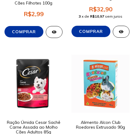
Cães Filhotes 100g
R$32,90
R$2,99
3
x de
R$10,97
sem juros
Ração Úmida Cesar Sachê
Alimento Alcon Club
Carne Assada ao Molho
Roedores Extrusado 90g
Cães Adultos 85g