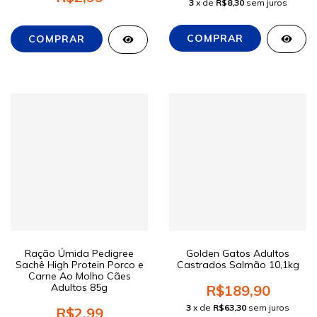
3
x de
R$8,30
sem juros
Ração Úmida Pedigree
Golden Gatos Adultos
Sachê High Protein Porco e
Castrados Salmão 10,1kg
Carne Ao Molho Cães
Adultos 85g
R$189,90
3
x de
R$63,30
sem juros
R$2,99