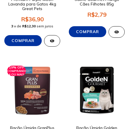
Lavanda para Gatos 4kg
Cães Filhotes 85g
Great Pets
R$2,79
R$36,90
3
x de
R$12,30
sem juros
19% OFF
COMPRANDO
4 OU MAIS
Ração Úmida GranPlus
Ração Úmida Golden