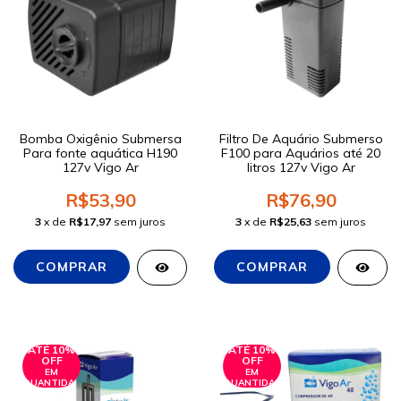
Bomba Oxigênio Submersa
Filtro De Aquário Submerso
Para fonte aquática H190
F100 para Aquários até 20
127v Vigo Ar
litros 127v Vigo Ar
R$53,90
R$76,90
3
x de
R$17,97
sem juros
3
x de
R$25,63
sem juros
ATÉ 10%
ATÉ 10%
OFF
OFF
EM
EM
QUANTIDADE
QUANTIDADE