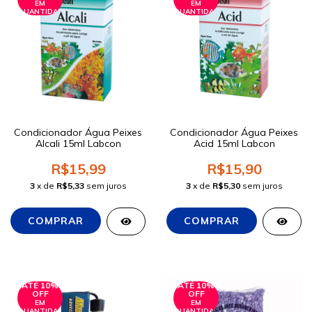
EM
EM
QUANTIDADE
QUANTIDADE
Condicionador Água Peixes
Condicionador Água Peixes
Alcali 15ml Labcon
Acid 15ml Labcon
R$15,99
R$15,90
3
x de
R$5,33
sem juros
3
x de
R$5,30
sem juros
ATÉ 10%
ATÉ 10%
OFF
OFF
EM
EM
QUANTIDADE
QUANTIDADE