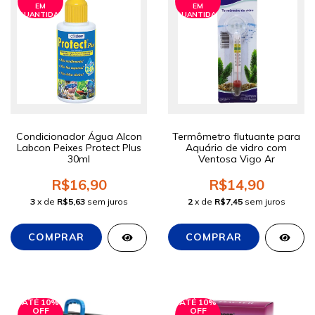
EM
EM
QUANTIDADE
QUANTIDADE
Condicionador Água Alcon
Termômetro flutuante para
Labcon Peixes Protect Plus
Aquário de vidro com
30ml
Ventosa Vigo Ar
R$16,90
R$14,90
3
x de
R$5,63
sem juros
2
x de
R$7,45
sem juros
ATÉ 10%
ATÉ 10%
OFF
OFF