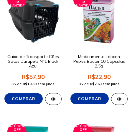
EM
EM
QUANTIDADE
QUANTIDADE
Caixa de Transporte Cães
Medicamento Labcon
Gatos Durapets N°1 Black
Peixes Bacter 10 Capsulas
Azul
2,5g
R$57,90
R$22,90
3
x de
R$19,30
sem juros
3
x de
R$7,63
sem juros
ATÉ 10%
ATÉ 10%
OFF
OFF