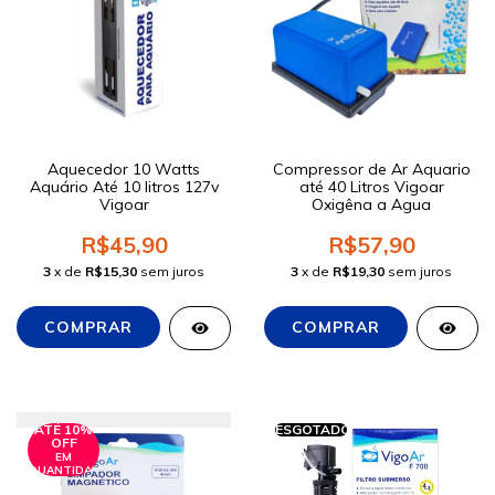
Aquecedor 10 Watts
Compressor de Ar Aquario
Aquário Até 10 litros 127v
até 40 Litros Vigoar
Vigoar
Oxigêna a Agua
R$45,90
R$57,90
3
x de
R$15,30
sem juros
3
x de
R$19,30
sem juros
ATÉ 10%
ESGOTADO
OFF
EM
QUANTIDADE