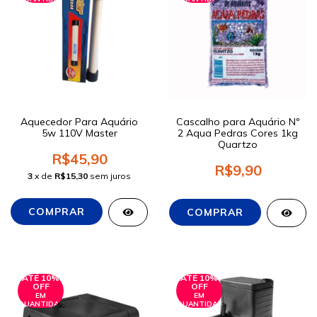
Aquecedor Para Aquário
Cascalho para Aquário Nº
5w 110V Master
2 Aqua Pedras Cores 1kg
Quartzo
R$45,90
R$9,90
3
x de
R$15,30
sem juros
ATÉ 10%
ATÉ 10%
OFF
OFF
EM
EM
QUANTIDADE
QUANTIDADE