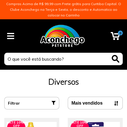
Compras Acima de R$ 99,99 com Frete grátis para Curitiba Capital. O
Clube Aconchego na Terça e Sexta, o desconto e Automatico ao
colocar no Carrinho
0
Diversos
Filtrar
ATÉ 10%
ATÉ 10%
OFF
OFF