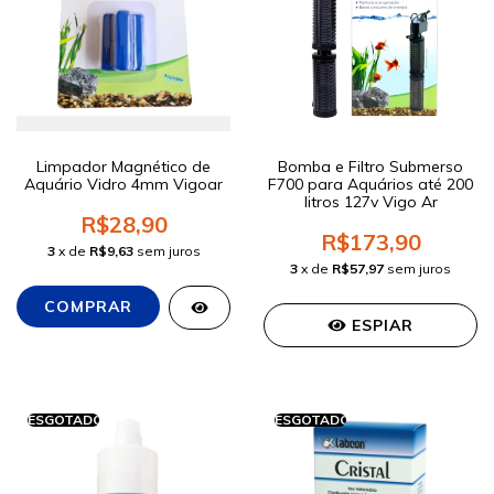
Limpador Magnético de
Bomba e Filtro Submerso
Aquário Vidro 4mm Vigoar
F700 para Aquários até 200
litros 127v Vigo Ar
R$28,90
R$173,90
3
x de
R$9,63
sem juros
3
x de
R$57,97
sem juros
ESPIAR
ESGOTADO
ESGOTADO