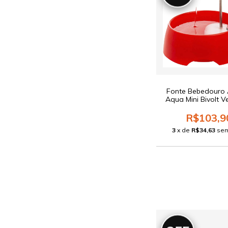
Fonte Bebedouro
Aqua Mini Bivolt 
R$103,9
3
x de
R$34,63
sem