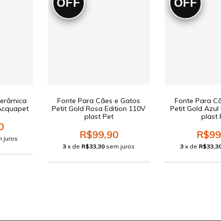
OFF
OFF
Cerâmica
Fonte Para Cães e Gatos
Fonte Para C
Acquapet
Petit Gold Rosa Edition 110V
Petit Gold Azul
plast Pet
plast 
0
R$99,90
R$99
 juros
3
x de
R$33,30
sem juros
3
x de
R$33,3