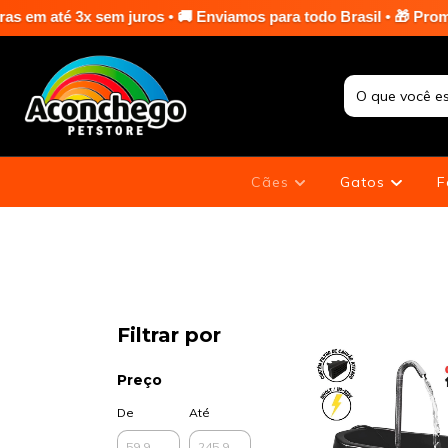
m juros • 🚚 Enviamos para todo Brasil • 🎁 Promoções especiais
Cães
Gatos
F
Filtrar por
Preço
De
Até