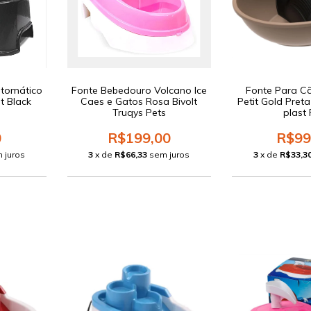
utomático
Fonte Bebedouro Volcano Ice
Fonte Para C
t Black
Caes e Gatos Rosa Bivolt
Petit Gold Preta
Truqys Pets
plast 
0
R$199,00
R$99
 juros
3
x de
R$66,33
sem juros
3
x de
R$33,3