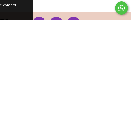
de compra.
çao
re.com.br
o Lourenço,
Script removido: