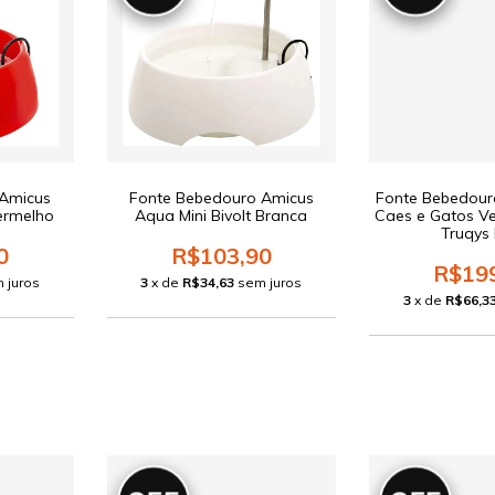
 Amicus
Fonte Bebedouro Amicus
Fonte Bebedour
Vermelho
Aqua Mini Bivolt Branca
Caes e Gatos Ve
Truqys
0
R$103,90
R$19
 juros
3
x de
R$34,63
sem juros
3
x de
R$66,3