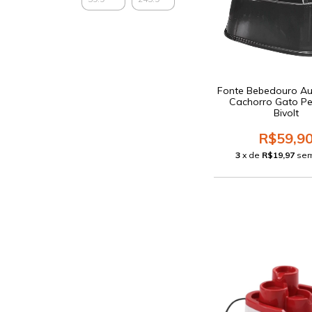
Fonte Bebedouro A
Cachorro Gato Pe
Bivolt
R$59,9
3
x de
R$19,97
sem