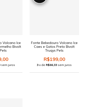
o Volcano Ice
Fonte Bebedouro Volcano Ice
rmelho Bivolt
Caes e Gatos Preto Bivolt
 Pets
Truqys Pets
9,00
R$199,00
3
sem juros
3
x de
R$66,33
sem juros