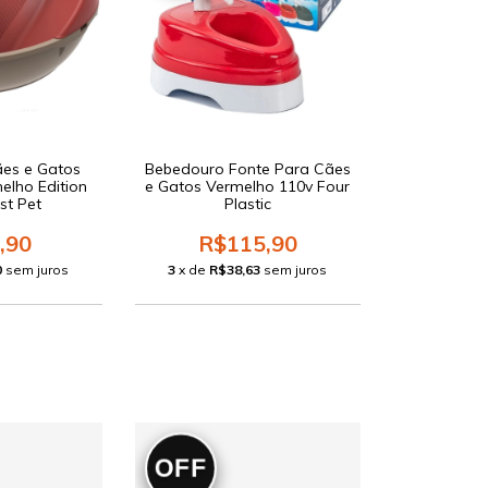
ães e Gatos
Bebedouro Fonte Para Cães
elho Edition
e Gatos Vermelho 110v Four
st Pet
Plastic
,90
R$115,90
0
sem juros
3
x de
R$38,63
sem juros
OFF