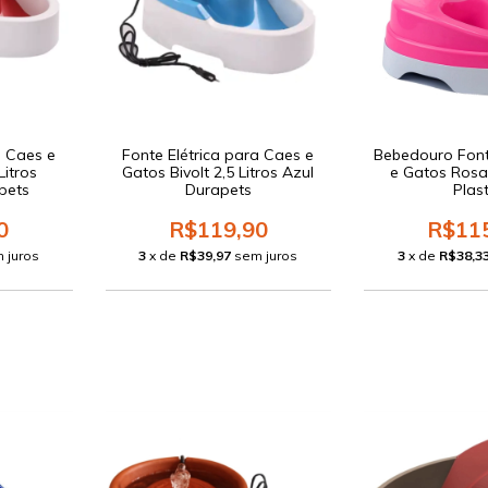
a Caes e
Fonte Elétrica para Caes e
Bebedouro Fon
Litros
Gatos Bivolt 2,5 Litros Azul
e Gatos Rosa
pets
Durapets
Plast
0
R$119,90
R$11
 juros
3
x de
R$39,97
sem juros
3
x de
R$38,3