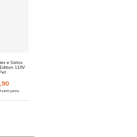
ães e Gatos
 Edition 110V
Pet
,90
0
sem juros