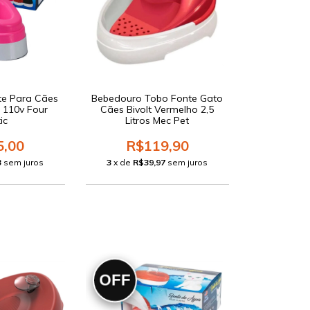
te Para Cães
Bebedouro Tobo Fonte Gato
 110v Four
Cães Bivolt Vermelho 2,5
ic
Litros Mec Pet
5,00
R$119,90
3
sem juros
3
x de
R$39,97
sem juros
OFF