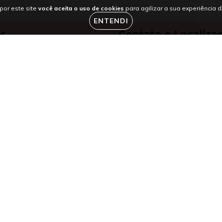
por este site
você aceita o uso de cookies
para agilizar a sua experiência 
ENTENDI
as
Contato e Localiza
 Privacidade e Termos de Uso
554130536872
 Trocas e Devoluções
(41) 3026-7872
s Reembolso
contato@aconchegopetsto
Entrega
R. Mateus Leme, 3560 - Sã
Curitiba - PR, 82200-000