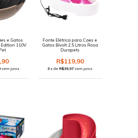
ães e Gatos
Fonte Elétrica para Caes e
 Edition 110V
Gatos Bivolt 2,5 Litros Rosa
Pet
Durapets
,90
R$119,90
0
sem juros
3
x de
R$39,97
sem juros