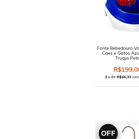
Fonte Bebedouro Vo
Caes e Gatos Azul
Truqys Pet
R$199,0
3
x de
R$66,33
sem
OFF