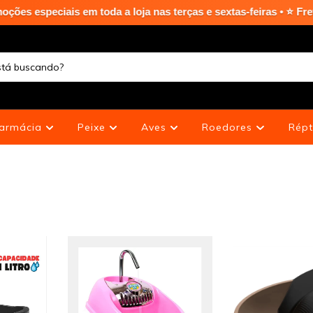
 em toda a loja nas terças e sextas-feiras • ⭐ Frete grátis em 
armácia
Peixe
Aves
Roedores
Répt