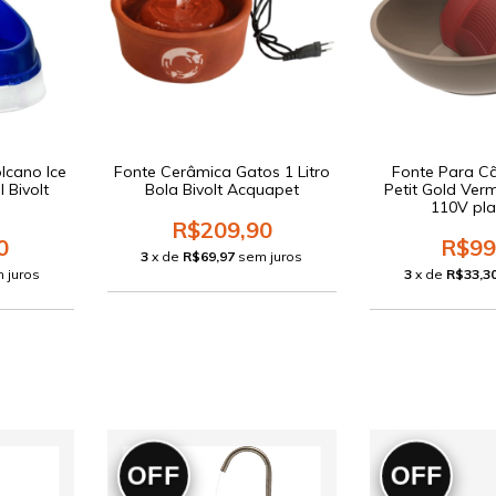
lcano Ice
Fonte Cerâmica Gatos 1 Litro
Fonte Para C
 Bivolt
Bola Bivolt Acquapet
Petit Gold Verm
s
110V pla
R$209,90
0
R$99
3
x de
R$69,97
sem juros
 juros
3
x de
R$33,3
OFF
OFF