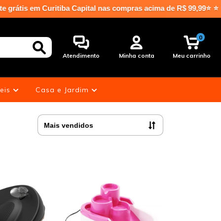
Curitiba Capital nas compras acima de R$ 99,99⭐ ⭐
0
Atendimento
Minha conta
Meu carrinho
eis
Casa e Jardim