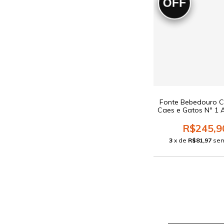
OFF
Fonte Bebedouro 
Caes e Gatos Nº 1 
R$245,9
3
x de
R$81,97
sem