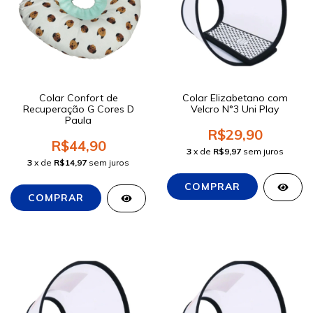
Colar Confort de
Colar Elizabetano com
Recuperação G Cores D
Velcro N°3 Uni Play
Paula
R$29,90
R$44,90
3
x de
R$9,97
sem juros
3
x de
R$14,97
sem juros