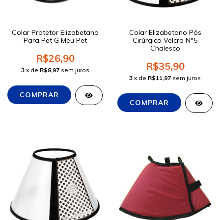
Colar Protetor Elizabetano
Colar Elizabetano Pós
Para Pet G Meu Pet
Cirúrgico Velcro N°5
Chalesco
R$26,90
R$35,90
3
x de
R$8,97
sem juros
3
x de
R$11,97
sem juros