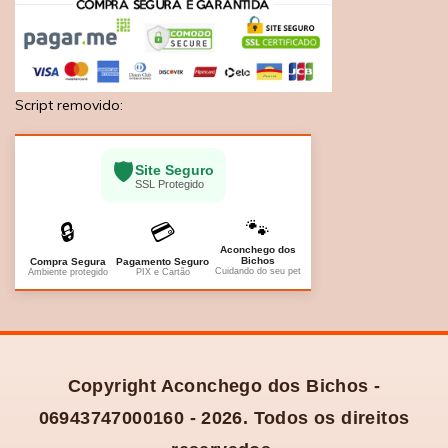
Script removido:
🛡️
Site Seguro
SSL Protegido
🐾
🔒
💳
Aconchego dos
Bichos
Compra Segura
Pagamento Seguro
Cuidando do seu pet
Ambiente protegido
PIX e Cartão
Copyright Aconchego dos Bichos -
06943747000160 - 2026. Todos os direitos