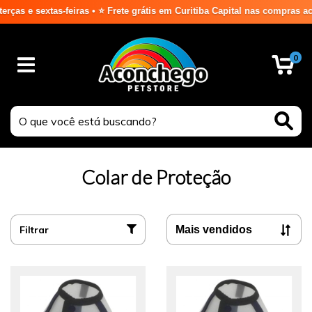
extas-feiras • ⭐ Frete grátis em Curitiba Capital nas compras acima de 
0
Colar de Proteção
Filtrar