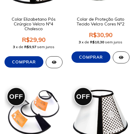
Colar Elizabetano Pós
Colar de Proteção Gato
Cirúrgico Velcro N°4
Tecido Velcro Cores Nº2
Chalesco
R$30,90
R$29,90
3
x de
R$10,30
sem juros
3
x de
R$9,97
sem juros
OFF
OFF