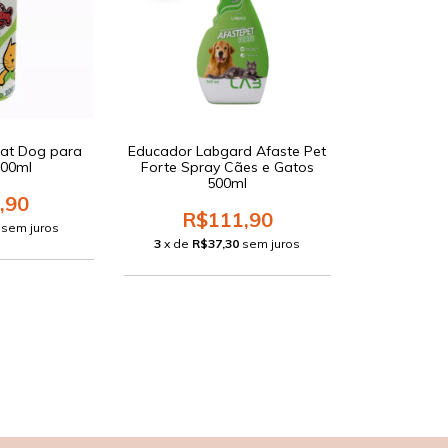
Cat Dog para
Educador Labgard Afaste Pet
100ml
Forte Spray Cães e Gatos
500ml
,90
R$111,90
sem juros
3
x de
R$37,30
sem juros