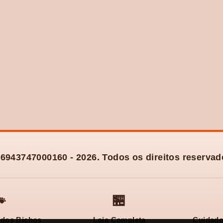
6943747000160 - 2026. Todos os direitos reservad

🏪
dos Bichos
Loja Completa
Cuidado