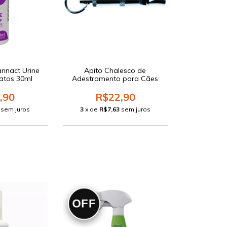
nnact Urine
Apito Chalesco de
atos 30ml
Adestramento para Cães
,90
R$22,90
sem juros
3
x de
R$7,63
sem juros
OFF