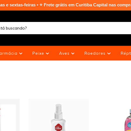
eiras • ⭐ Frete grátis em Curitiba Capital nas compras acima de
armácia
Peixe
Aves
Roedores
Répt