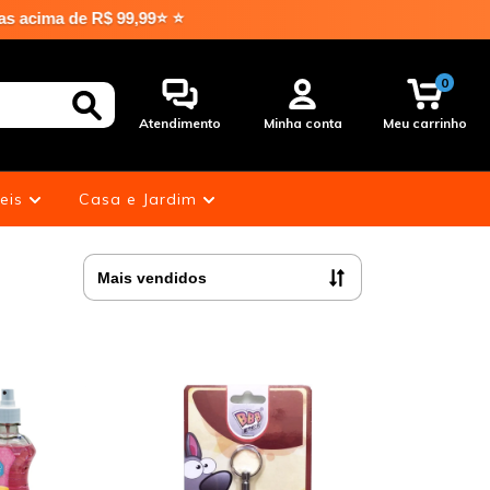
 R$ 99,99⭐ ⭐
0
Atendimento
Minha conta
Meu carrinho
eis
Casa e Jardim