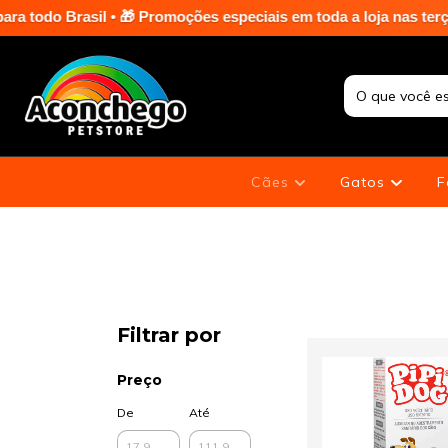
l • 🎁 Promoções especiais em toda a loja nas terças e sextas-f
Cães
Gatos
F
Filtrar por
Preço
De
Até