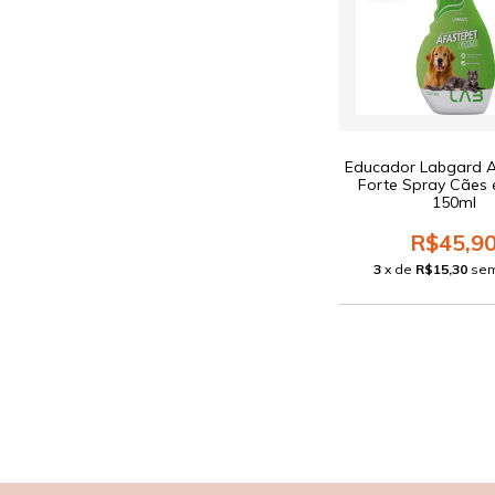
Educador Labgard A
Forte Spray Cães 
150ml
R$45,9
3
x de
R$15,30
sem