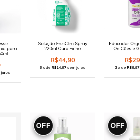
esse
Solução EnziClim Spray
Educador Orga
ia para
220ml Ouro Finho
On Cães e G
50ml
R$44,90
R$29
0
3
x de
R$14,97
sem juros
3
x de
R$9,97
 juros
OFF
OFF