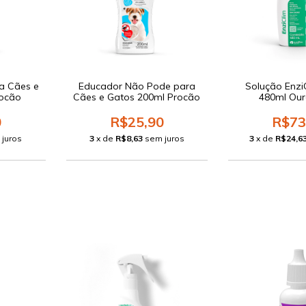
a Cães e
Educador Não Pode para
Solução Enzi
rocão
Cães e Gatos 200ml Procão
480ml Our
0
R$25,90
R$73
 juros
3
x de
R$8,63
sem juros
3
x de
R$24,6