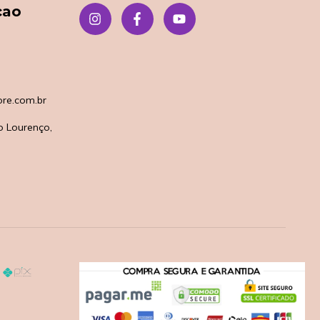
çao
re.com.br
o Lourenço,