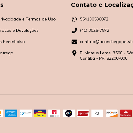
as
Contato e Localiza
 Privacidade e Termos de Uso
554130536872
 Trocas e Devoluções
(41) 3026-7872
s Reembolso
contato@aconchegopetsto
Entrega
R. Mateus Leme, 3560 - Sã
Curitiba - PR, 82200-000