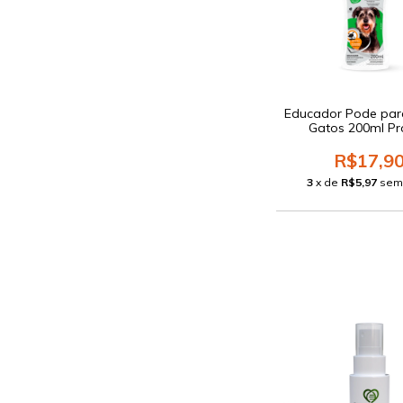
Educador Pode par
Gatos 200ml P
R$17,9
3
x de
R$5,97
sem