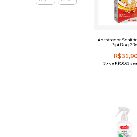
Adestrador Sanitár
Pipi Dog 20
R$31,9
3
x de
R$10,63
sem