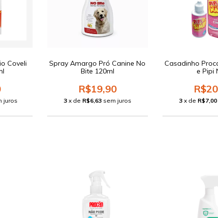
io Coveli
Spray Amargo Pró Canine No
Casadinho Proca
ml
Bite 120ml
e Pipi
0
R$19,90
R$20
 juros
3
x de
R$6,63
sem juros
3
x de
R$7,00