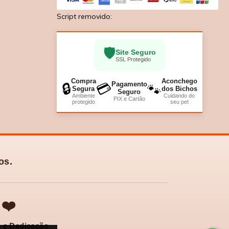
Script removido:
🛡️
Site Seguro
SSL Protegido
Compra
Aconchego
Pagamento
🔒
💳
🐾
Segura
dos Bichos
Seguro
Ambiente
Cuidando do
PIX e Cartão
protegido
seu pet
os.
❤️
 e Dedicação