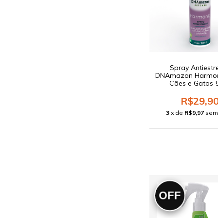
Spray Antiestr
DNAmazon Harmon
Cães e Gatos 
R$29,9
3
x de
R$9,97
sem
OFF