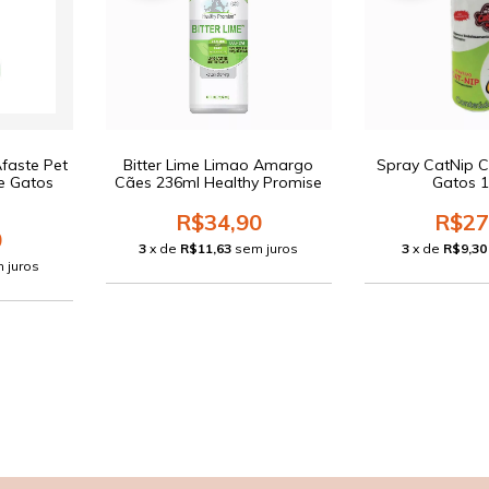
faste Pet
Bitter Lime Limao Amargo
Spray CatNip 
e Gatos
Cães 236ml Healthy Promise
Gatos 
R$34,90
R$27
0
3
x de
R$11,63
sem juros
3
x de
R$9,30
 juros