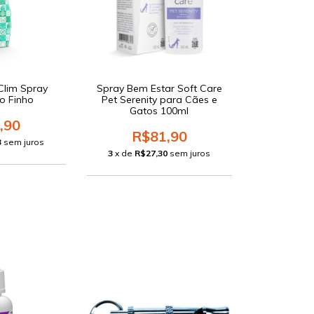
Clim Spray
Spray Bem Estar Soft Care
o Finho
Pet Serenity para Cães e
Gatos 100ml
,90
R$81,90
3
sem juros
3
x de
R$27,30
sem juros