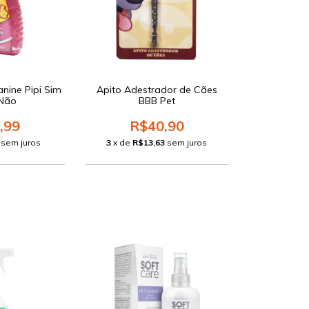
nine Pipi Sim
Apito Adestrador de Cães
 Não
BBB Pet
,99
R$40,90
sem juros
3
x de
R$13,63
sem juros