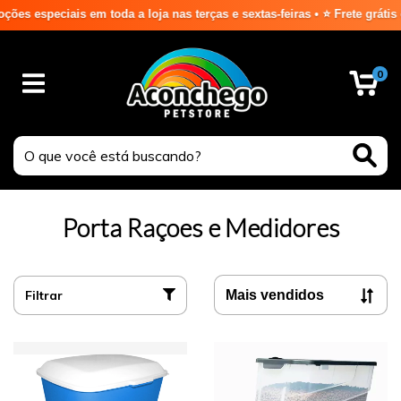
ais em toda a loja nas terças e sextas-feiras • ⭐ Frete grátis em Curit
0
Porta Raçoes e Medidores
Filtrar