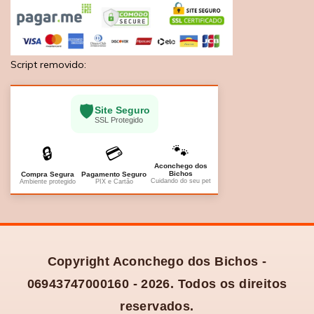
Script removido:
🛡️
Site Seguro
SSL Protegido
🐾
🔒
💳
Aconchego dos
Bichos
Compra Segura
Pagamento Seguro
Cuidando do seu pet
Ambiente protegido
PIX e Cartão
Copyright Aconchego dos Bichos -
06943747000160 - 2026. Todos os direitos
reservados.