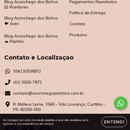
Blog Aconchego dos Bichos
Pagamentos Reembolso
🐹 Roedores
Política de Entrega
Blog Aconchego dos Bichos
🐦 Aves
Contato
Produtos
Blog Aconchego dos Bichos
🐢 Répteis
Contato e Localizaçao
554130536872
(41) 3026-7872
contato@aconchegopetstore.com.br
R. Mateus Leme, 3560 - São Lourenço, Curitiba -
PR, 82200-000
Ao navegar por este site
você aceita o uso de cookies
para
ENTENDI
agilizar a sua experiência de compra.