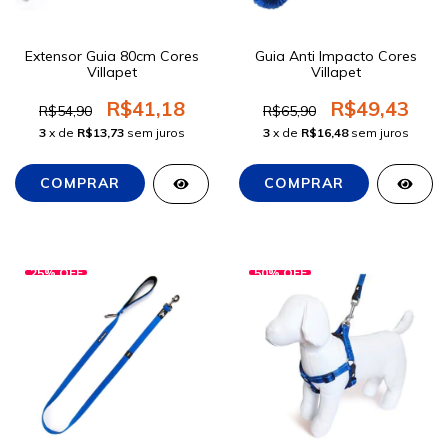
Extensor Guia 80cm Cores
Guia Anti Impacto Cores
Villapet
Villapet
R$41,18
R$49,43
R$54,90
R$65,90
3
x de
R$13,73
sem juros
3
x de
R$16,48
sem juros
25
%
OFF
50
%
OFF