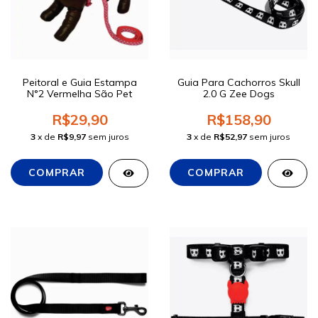
Peitoral e Guia Estampa
Guia Para Cachorros Skull
N°2 Vermelha São Pet
2.0 G Zee Dogs
R$29,90
R$158,90
3
x de
R$9,97
sem juros
3
x de
R$52,97
sem juros