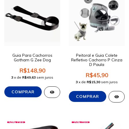
Guia Para Cachorros
Peitoral e Guia Colete
Gotham G Zee Dog
Refletivo Cachorro P Cinza
D Paula
R$148,90
R$45,90
3
x de
R$49,63
sem juros
3
x de
R$15,30
sem juros
50
%
OFF
25
%
OFF