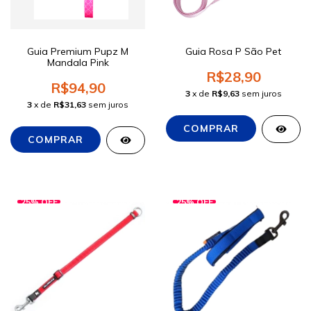
Guia Premium Pupz M
Guia Rosa P São Pet
Mandala Pink
R$28,90
R$94,90
3
x de
R$9,63
sem juros
3
x de
R$31,63
sem juros
25
%
OFF
25
%
OFF