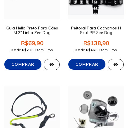
Guia Hello Preto Para Cães
Peitoral Para Cachorros H
M 2º Linha Zee Dog
Skull PP Zee Dog
R$69,90
R$138,90
3
x de
R$23,30
sem juros
3
x de
R$46,30
sem juros