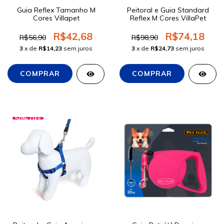
Guia Reflex Tamanho M
Peitoral e Guia Standard
Cores Villapet
Reflex M Cores VillaPet
R$42,68
R$74,18
R$56,90
R$98,90
3
x de
R$14,23
sem juros
3
x de
R$24,73
sem juros
50
%
OFF