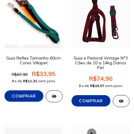
Guia Reflex Tamanho 60cm
Guia e Peitoral Vintage N°3
Cores Villapet
Cães de 10 a 14kg Darios
Pet
R$33,95
R$67,90
R$74,90
3
x de
R$11,32
sem juros
3
x de
R$24,97
sem juros