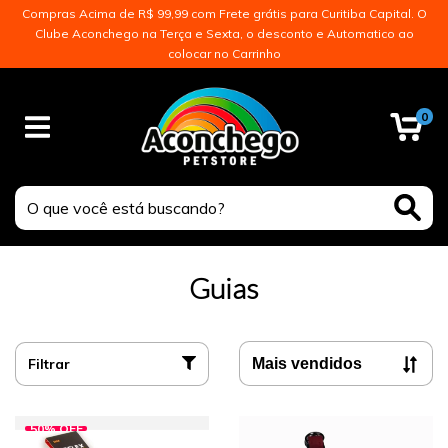
Compras Acima de R$ 99,99 com Frete grátis para Curitiba Capital. O
Clube Aconchego na Terça e Sexta, o desconto e Automatico ao
colocar no Carrinho
0
Guias
Filtrar
50
%
OFF