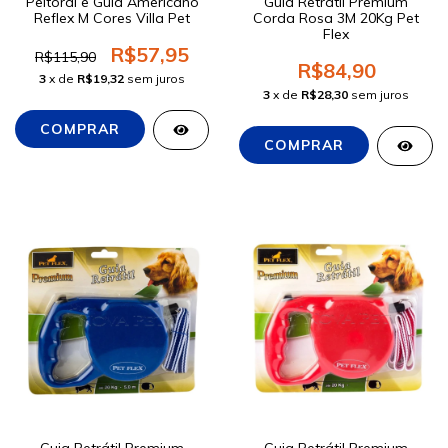
Peitoral e Guia Americano
Guia Retrátil Premium
Reflex M Cores Villa Pet
Corda Rosa 3M 20Kg Pet
Flex
R$57,95
R$115,90
R$84,90
3
x de
R$19,32
sem juros
3
x de
R$28,30
sem juros