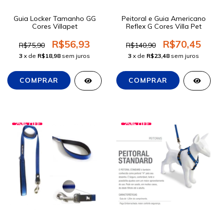
Guia Locker Tamanho GG
Peitoral e Guia Americano
Cores Villapet
Reflex G Cores Villa Pet
R$56,93
R$70,45
R$75,90
R$140,90
3
x de
R$18,98
sem juros
3
x de
R$23,48
sem juros
25
%
OFF
25
%
OFF