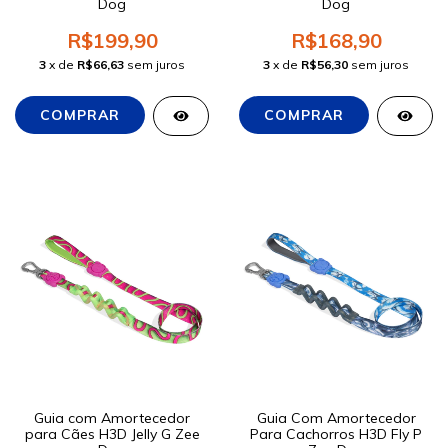
Dog
Dog
R$199,90
R$168,90
3
x de
R$66,63
sem juros
3
x de
R$56,30
sem juros
Guia com Amortecedor
Guia Com Amortecedor
para Cães H3D Jelly G Zee
Para Cachorros H3D Fly P