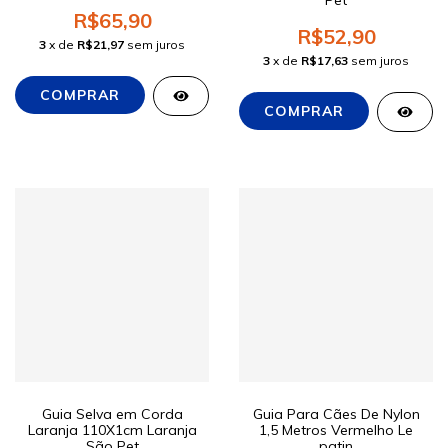
Pet
R$65,90
R$52,90
3
x de
R$21,97
sem juros
3
x de
R$17,63
sem juros
Guia Selva em Corda
Guia Para Cães De Nylon
Laranja 110X1cm Laranja
1,5 Metros Vermelho Le
São Pet
patin