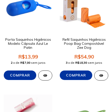
Porta Saquinhos Higiênicos
Refil Saquinhos Higiênicos
Modelo Cápsula Azul Le
Poop Bag Compostável
Patin
Zee Dog
R$13,99
R$54,90
2
x de
R$7,00
sem juros
3
x de
R$18,30
sem juros