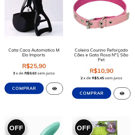
Cata Caca Automatico M
Coleira Courino Reforçado
Elo Imports
Cães e Gato Rosa N°1 São
Pet
R$25,90
R$10,90
3
x de
R$8,63
sem juros
2
x de
R$5,45
sem juros
OFF
OFF