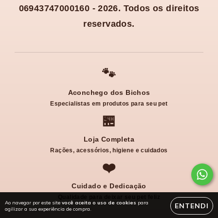
06943747000160 - 2026. Todos os direitos
reservados.
🐾
Aconchego dos Bichos
Especialistas em produtos para seu pet
🏪
Loja Completa
Rações, acessórios, higiene e cuidados
❤️
Cuidado e Dedicação
Qualidade para deixar seu pet feliz
Ao navegar por este site
você aceita o uso de cookies
para
ENTENDI
agilizar a sua experiência de compra.