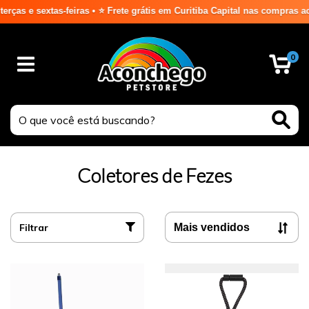
extas-feiras • ⭐ Frete grátis em Curitiba Capital nas compras acima de
0
Coletores de Fezes
Filtrar