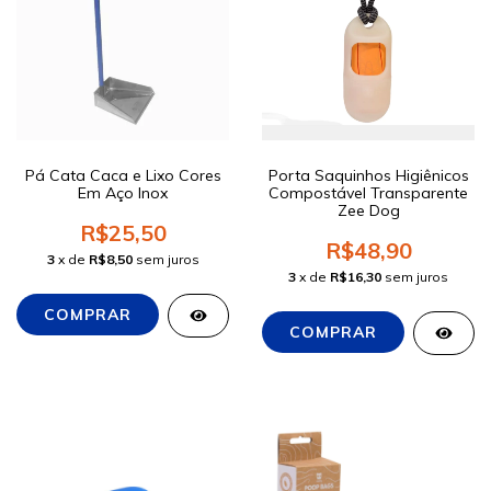
Pá Cata Caca e Lixo Cores
Porta Saquinhos Higiênicos
Em Aço Inox
Compostável Transparente
Zee Dog
R$25,50
R$48,90
3
x de
R$8,50
sem juros
3
x de
R$16,30
sem juros