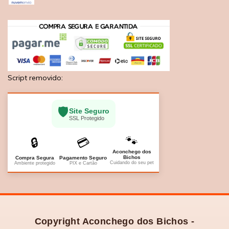
Script removido:
🛡️
Site Seguro
SSL Protegido
🐾
🔒
💳
Aconchego dos
Bichos
Compra Segura
Pagamento Seguro
Cuidando do seu pet
Ambiente protegido
PIX e Cartão
Copyright Aconchego dos Bichos -